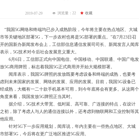
浏览量：
22
끄
收藏
2019-07-29
넶
“我国5G网络和终端均已步入成熟阶段，今年将主要在热点地区、大城
市等关键地区部署5G，下一步农村也将是5G部署的重点。”在7月23日召
开的国新办新闻发布会上，工信部信息通信发展司司长、新闻发言人闻库
表示，5G技术对今后社会发展意义重大。
6月6日，工信部正式向中国电信、中国移动、中国联通、中国广电发
放5G商用牌照，标志着我国5G正式商用并开始大规模部署。
闻库表示，我国5G牌照的发放既要考虑设备和终端的成熟，也要考
虑到未来国家的发展、网络的发展、应用的发展。目前，我国5G设备已
经成熟，大概有一二十款手机基本可用，到今年底将会有更多。从这两个
角度来看，我国发放5G牌照正当其时。
据介绍，5G技术大带宽、低时延、高可靠、广连接的特点，在设计
之初，除了考虑人与人的通信连接以外，还考虑到物联网和工业控制等其
他应用。
针对5G下一步应用规划，闻库说，年内主要在一些热点地区、大城
市部署5G，今后将在更广泛地区推进5G应用。