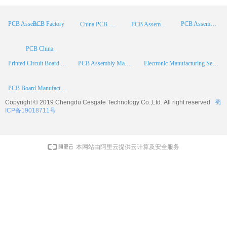
PCB Factory
PCB Assembly
PCB Assembly Supplier
China PCB Manufacturer
PCB Assembly China
PCB China
Printed Circuit Board Assembly
PCB Assembly Manufacturer
Electronic Manufacturing Services
PCB Board Manufacturer
Copyright © 2019 Chengdu
Cesgate
Technology Co.,Ltd. All right reserved
蜀
ICP备19018711号
本网站由阿里云提供云计算及安全服务