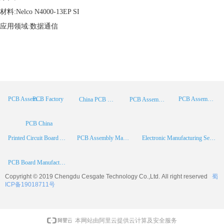
材料:Nelco N4000-13EP SI
应用领域:数据通信
PCB Factory
PCB Assembly
PCB Assembly Supplier
China PCB Manufacturer
PCB Assembly China
PCB China
Printed Circuit Board Assembly
PCB Assembly Manufacturer
Electronic Manufacturing Services
PCB Board Manufacturer
Copyright © 2019 Chengdu
Cesgate
Technology Co.,Ltd. All right reserved
蜀
ICP备19018711号
本网站由阿里云提供云计算及安全服务