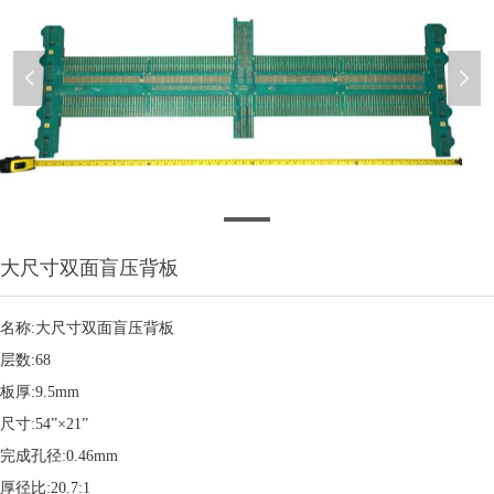
넳
넲
2018020916575543143
大尺寸双面盲压背板
名称:大尺寸双面盲压背板
层数:68
板厚:9.5mm
尺寸:54”×21”
完成孔径:0.46mm
厚径比:20.7:1